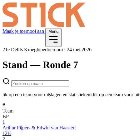
Maak je toernooi aan
Menu
21e Delfts Kroeglopertoernooi
·
24 mei 2026
Stand
— Ronde 7
tik op een team voor uitslagen en statistieken
klik op een team voor uit
#
Team
BP
1
Arthur Pijpers & Edwin van Haastert
12½
2