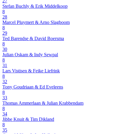
27
Stefan Buchly & Erik Middelkoop
8
28
Marcel Pluymert & Arno Slagboom
8
29
Ted Barendse & David Boersma
8
30
Julian Oskam & Indy Sewpal
8
31
Lars Vistisen & Feike Liefrink
8
32
Tony Goudriaan & Ed Eveleens
8
33
Thomas Ammerlaan & Julian Krabbendam
8
34
Jibbe Knuit & Tim Dikland
8
35