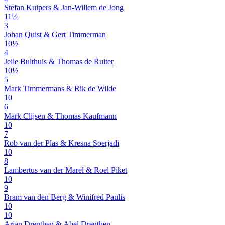
Stefan Kuipers & Jan-Willem de Jong
11½
3
Johan Quist & Gert Timmerman
10½
4
Jelle Bulthuis & Thomas de Ruiter
10½
5
Mark Timmermans & Rik de Wilde
10
6
Mark Clijsen & Thomas Kaufmann
10
7
Rob van der Plas & Kresna Soerjadi
10
8
Lambertus van der Marel & Roel Piket
10
9
Bram van den Berg & Winifred Paulis
10
10
Arjan Drenthen & Abel Drenthen