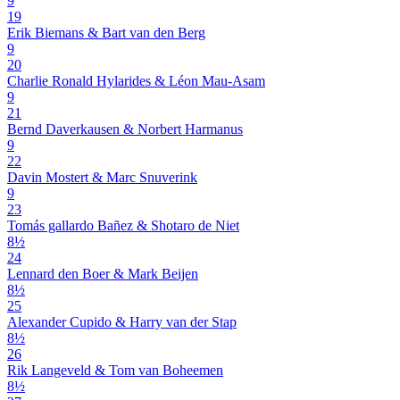
9
19
Erik Biemans & Bart van den Berg
9
20
Charlie Ronald Hylarides & Léon Mau-Asam
9
21
Bernd Daverkausen & Norbert Harmanus
9
22
Davin Mostert & Marc Snuverink
9
23
Tomás gallardo Bañez & Shotaro de Niet
8½
24
Lennard den Boer & Mark Beijen
8½
25
Alexander Cupido & Harry van der Stap
8½
26
Rik Langeveld & Tom van Boheemen
8½