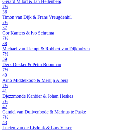
Gerard Milort & Jan Hellenberg
7½
36
Timon van Dijk & Frans Vreugdenhil
7½
37
Cor Kanters & Ivo Schrama
7½
38
Michael van Liempt & Robbert van Dijkhuizen
7½
39
Derk Dekker & Petra Boonman
7½
40
Arno Middelkoop & Merlijn Albers
7½
41
Djezzmonde Kanbier & Johan Heskes
7½
42
Camiel van Duijvenbode & Marinus te Paske
7½
43
Lucien van de Lisdonk & Lars Visser