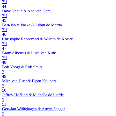
7½
44
Dave Theijn & Aad van Gent
7½
45
Bert-Jan te Paske & Lilian de Martin
7½
46
Christophe Rebreyend & Willem de Koster
7½
47
Bram Albertus & Luka van Kuik
7½
48
Bob Voogt & Rob Smits
7
49
Mike van Huet & Björn Kuijpers
7
50
Jeffrey Hofland & Michelle de Liefde
7
51
Gert-Jan Willighagen & Armin Segger
7