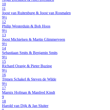
10
11
Joost van Ruitenburg & Joost van Rosmalen
9½
12
Philip Westerduin & Bob Hoos
9½
13
Joost Michielsen & Martin Glimmerveen
9½
14
Sebastiaan Smits & Benjamin Smits
9½
15
Richard Oranje & Pieter Buzing
9½
16
Tijmen Schakel & Steven de Wilde
9½
17
Marnix Hofman & Manfred Kindt
9
18
Harold van Dijk & Jan Sluiter