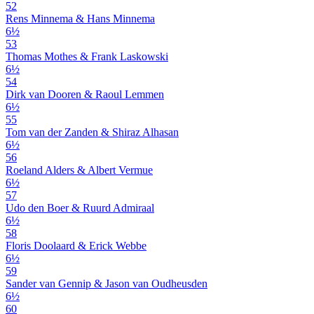
52
Rens Minnema & Hans Minnema
6½
53
Thomas Mothes & Frank Laskowski
6½
54
Dirk van Dooren & Raoul Lemmen
6½
55
Tom van der Zanden & Shiraz Alhasan
6½
56
Roeland Alders & Albert Vermue
6½
57
Udo den Boer & Ruurd Admiraal
6½
58
Floris Doolaard & Erick Webbe
6½
59
Sander van Gennip & Jason van Oudheusden
6½
60