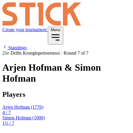
Create your tournament
Menu
Standings
21e Delfts Kroeglopertoernooi
·
Round 7 of 7
Arjen Hofman & Simon
Hofman
Players
Arjen Hofman
(1776)
4
/ 7
Simon Hofman
(1000)
1½
/ 7