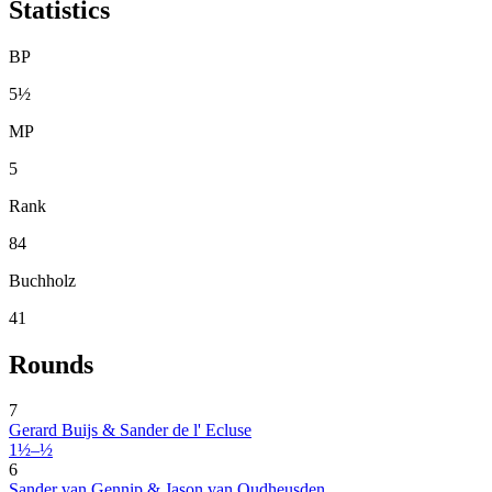
Statistics
BP
5½
MP
5
Rank
84
Buchholz
41
Rounds
7
Gerard Buijs & Sander de l' Ecluse
1½–½
6
Sander van Gennip & Jason van Oudheusden