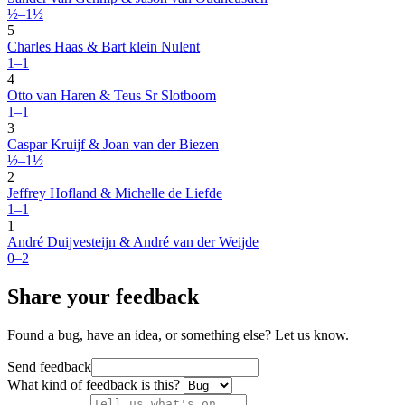
½–1½
5
Charles Haas & Bart klein Nulent
1–1
4
Otto van Haren & Teus Sr Slotboom
1–1
3
Caspar Kruijf & Joan van der Biezen
½–1½
2
Jeffrey Hofland & Michelle de Liefde
1–1
1
André Duijvesteijn & André van der Weijde
0–2
Share your feedback
Found a bug, have an idea, or something else? Let us know.
Send feedback
What kind of feedback is this?