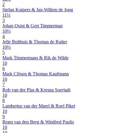
2
Stefan Kuipers & Jan-Willem de Jong
11½
3
Johan Quist & Gert Timmerman
10½
4
Jelle Bulthuis & Thomas de Ruiter
10½
5
Mark Timmermans & Rik de Wilde
10
6
Mark Clijsen & Thomas Kaufmann
10
7
Rob van der Plas & Kresna Soerjadi
10
8
Lambertus van der Marel & Roel Piket
10
9
Bram van den Berg & Winifred Paulis
10
10