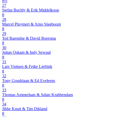
8½
27
Stefan Buchly & Erik Middelkoop
8
28
Marcel Pluymert & Arno Slagboom
8
29
Ted Barendse & David Boersma
8
30
Julian Oskam & Indy Sewpal
8
31
Lars Vistisen & Feike Liefrink
8
32
Tony Goudriaan & Ed Eveleens
8
33
Thomas Ammerlaan & Julian Krabbendam
8
34
Jibbe Knuit & Tim Dikland
8