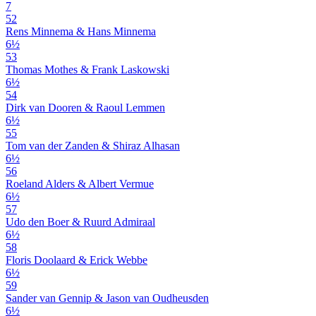
7
52
Rens Minnema & Hans Minnema
6½
53
Thomas Mothes & Frank Laskowski
6½
54
Dirk van Dooren & Raoul Lemmen
6½
55
Tom van der Zanden & Shiraz Alhasan
6½
56
Roeland Alders & Albert Vermue
6½
57
Udo den Boer & Ruurd Admiraal
6½
58
Floris Doolaard & Erick Webbe
6½
59
Sander van Gennip & Jason van Oudheusden
6½