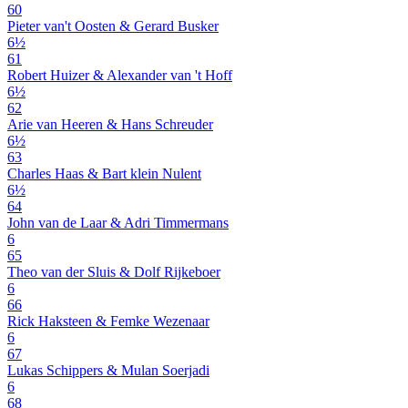
60
Pieter van't Oosten & Gerard Busker
6½
61
Robert Huizer & Alexander van 't Hoff
6½
62
Arie van Heeren & Hans Schreuder
6½
63
Charles Haas & Bart klein Nulent
6½
64
John van de Laar & Adri Timmermans
6
65
Theo van der Sluis & Dolf Rijkeboer
6
66
Rick Haksteen & Femke Wezenaar
6
67
Lukas Schippers & Mulan Soerjadi
6
68