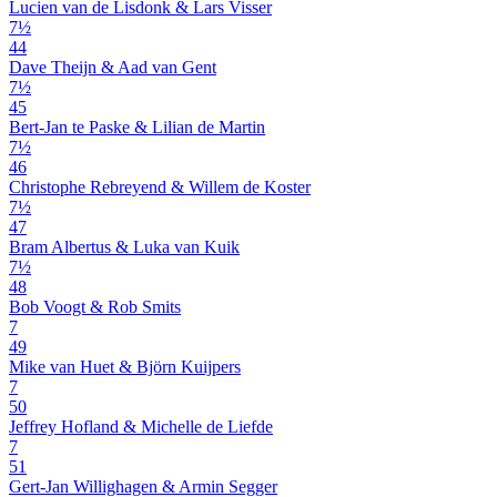
Lucien van de Lisdonk & Lars Visser
7½
44
Dave Theijn & Aad van Gent
7½
45
Bert-Jan te Paske & Lilian de Martin
7½
46
Christophe Rebreyend & Willem de Koster
7½
47
Bram Albertus & Luka van Kuik
7½
48
Bob Voogt & Rob Smits
7
49
Mike van Huet & Björn Kuijpers
7
50
Jeffrey Hofland & Michelle de Liefde
7
51
Gert-Jan Willighagen & Armin Segger