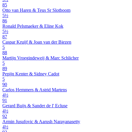
85
Otto van Haren & Teus Sr Slotboom
5½
86
Ronald Pelsmaeker & Eline Kok
5½
87
Caspar Kruijf & Joan van der Biezen
5
88
Martijn Vroegindeweij & Marc Schlicher
5
89
Pepijn Kenter & Sidney Cadot
5
90
Carlos Hemmers & Astrid Martens
4½
91
Gerard Buijs & Sander de l' Ecluse
4½
92
Armin Jusufovic & Aarush Narayanasetty
4½