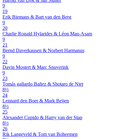
Harold van Dijk & Jan Sluiter
9
19
Erik Biemans & Bart van den Berg
9
20
Charlie Ronald Hylarides & Léon Mau-Asam
9
21
Bernd Daverkausen & Norbert Harmanus
9
22
Davin Mostert & Marc Snuverink
9
23
Tomás gallardo Bañez & Shotaro de Niet
8½
24
Lennard den Boer & Mark Beijen
8½
25
Alexander Cupido & Harry van der Stap
8½
26
Rik Langeveld & Tom van Boheemen