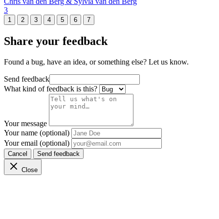
Chris van den Berg & Sylvia van den Berg
3
1
2
3
4
5
6
7
Share your feedback
Found a bug, have an idea, or something else? Let us know.
Send feedback
What kind of feedback is this?
Your message
Your name (optional)
Your email (optional)
Cancel
Send feedback
Close