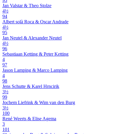
93
Jan Valstar & Theo Stolze
4½
94
Albert solà Roca & Oscar Andrade
4½
95
Jan Neutel & Alexander Neutel
4½
96
Sebastiaan Ketting & Peter Ketting
4
97
Jason Lamping & Marco Lamping
4
98
Jens Schutte & Karel Hrncirik
3½
99
Jochem Liefrink & Wim van den Burg
3½
100
René Weerts & Elise Agema
3
101