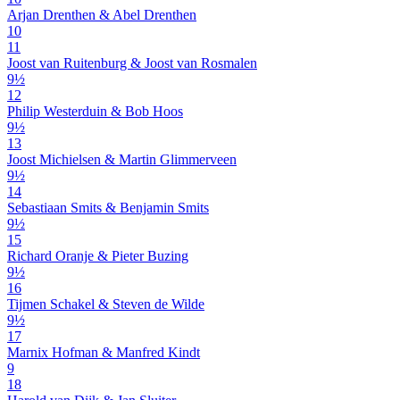
Arjan Drenthen & Abel Drenthen
10
11
Joost van Ruitenburg & Joost van Rosmalen
9½
12
Philip Westerduin & Bob Hoos
9½
13
Joost Michielsen & Martin Glimmerveen
9½
14
Sebastiaan Smits & Benjamin Smits
9½
15
Richard Oranje & Pieter Buzing
9½
16
Tijmen Schakel & Steven de Wilde
9½
17
Marnix Hofman & Manfred Kindt
9
18