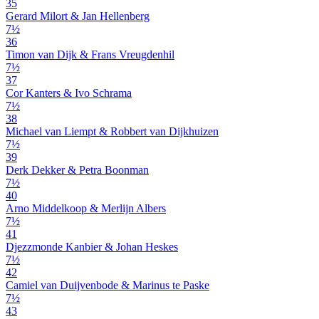
35
Gerard Milort & Jan Hellenberg
7½
36
Timon van Dijk & Frans Vreugdenhil
7½
37
Cor Kanters & Ivo Schrama
7½
38
Michael van Liempt & Robbert van Dijkhuizen
7½
39
Derk Dekker & Petra Boonman
7½
40
Arno Middelkoop & Merlijn Albers
7½
41
Djezzmonde Kanbier & Johan Heskes
7½
42
Camiel van Duijvenbode & Marinus te Paske
7½
43