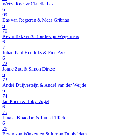
Wytze Roël & Claudia Fasil
6
69
Bas van Regteren & Mees Gribnau
6
70
Kevin Bakker & Boudewijn Weijermars
6
71
Johan Paul Hendriks & Fred Avis
6
72
Jonne Zutt & Simon Dirkse
6
73
André Duijvesteijn & André van der Weijde
6
74
Ian Priem & Toby Vogel
6
75
Lina el Khaddari & Luuk Elfferich
6
76
Erwin van Wingerden & Jurrian Dubbeldam