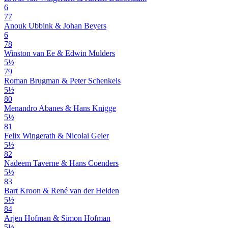
6
77
Anouk Ubbink & Johan Beyers
6
78
Winston van Ee & Edwin Mulders
5½
79
Roman Brugman & Peter Schenkels
5½
80
Menandro Abanes & Hans Knigge
5½
81
Felix Wingerath & Nicolai Geier
5½
82
Nadeem Taverne & Hans Coenders
5½
83
Bart Kroon & René van der Heiden
5½
84
Arjen Hofman & Simon Hofman
5½