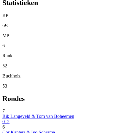
Statistieken
BP
6½
MP
6
Rank
52
Buchholz
53
Rondes
7
Rik Langeveld & Tom van Boheemen
0–2
6
Cor Kanters & Ivo Schrama