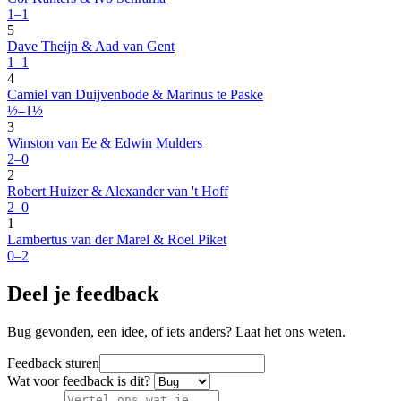
1–1
5
Dave Theijn & Aad van Gent
1–1
4
Camiel van Duijvenbode & Marinus te Paske
½–1½
3
Winston van Ee & Edwin Mulders
2–0
2
Robert Huizer & Alexander van 't Hoff
2–0
1
Lambertus van der Marel & Roel Piket
0–2
Deel je feedback
Bug gevonden, een idee, of iets anders? Laat het ons weten.
Feedback sturen
Wat voor feedback is dit?