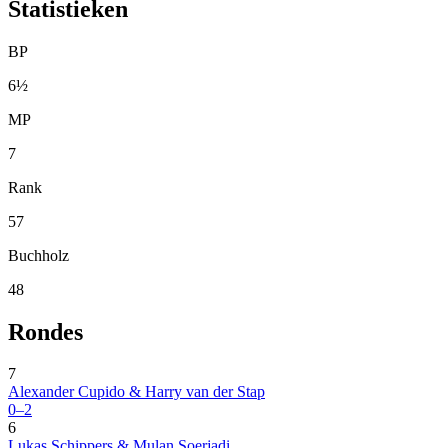
Statistieken
BP
6½
MP
7
Rank
57
Buchholz
48
Rondes
7
Alexander Cupido & Harry van der Stap
0–2
6
Lukas Schippers & Mulan Soerjadi