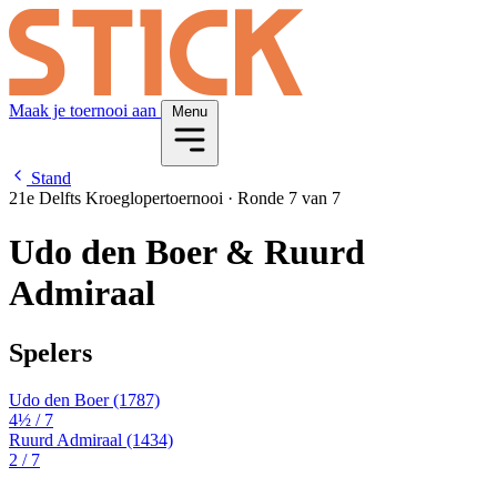
Maak je toernooi aan
Menu
Stand
21e Delfts Kroeglopertoernooi
·
Ronde 7 van 7
Udo den Boer & Ruurd
Admiraal
Spelers
Udo den Boer
(1787)
4½
/ 7
Ruurd Admiraal
(1434)
2
/ 7