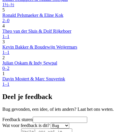
1½–½
5
Ronald Pelsmaeker & Eline Kok
2–0
4
Theo van der Sluis & Dolf Rijkeboer
1–1
3
Kevin Bakker & Boudewijn Weijermars
1–1
2
Julian Oskam & Indy Sewpal
0–2
1
Davin Mostert & Marc Snuverink
1–1
Deel je feedback
Bug gevonden, een idee, of iets anders? Laat het ons weten.
Feedback sturen
Wat voor feedback is dit?