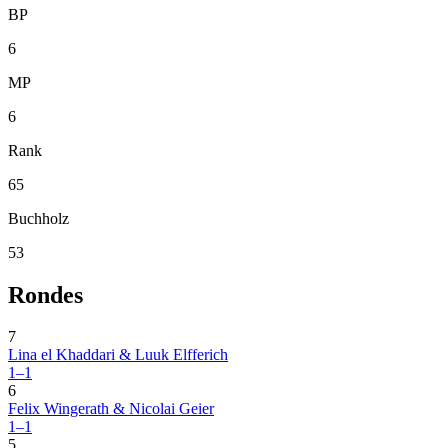
BP
6
MP
6
Rank
65
Buchholz
53
Rondes
7
Lina el Khaddari & Luuk Elfferich
1–1
6
Felix Wingerath & Nicolai Geier
1–1
5