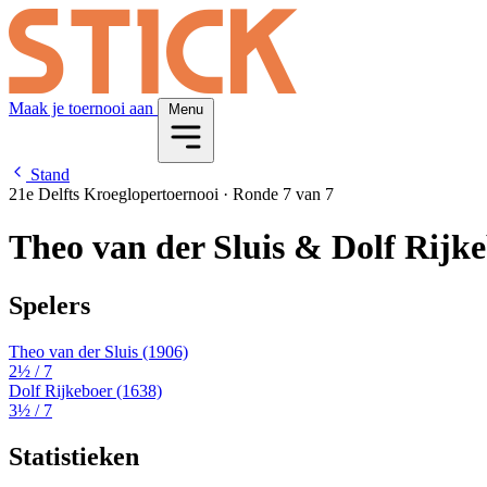
Maak je toernooi aan
Menu
Stand
21e Delfts Kroeglopertoernooi
·
Ronde 7 van 7
Theo van der Sluis & Dolf Rijk
Spelers
Theo van der Sluis
(1906)
2½
/ 7
Dolf Rijkeboer
(1638)
3½
/ 7
Statistieken