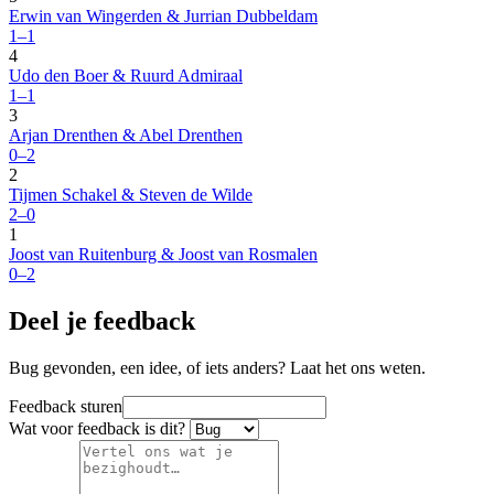
Erwin van Wingerden & Jurrian Dubbeldam
1–1
4
Udo den Boer & Ruurd Admiraal
1–1
3
Arjan Drenthen & Abel Drenthen
0–2
2
Tijmen Schakel & Steven de Wilde
2–0
1
Joost van Ruitenburg & Joost van Rosmalen
0–2
Deel je feedback
Bug gevonden, een idee, of iets anders? Laat het ons weten.
Feedback sturen
Wat voor feedback is dit?