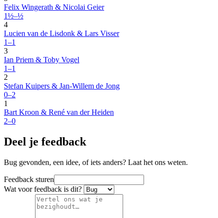
Felix Wingerath & Nicolai Geier
1½–½
4
Lucien van de Lisdonk & Lars Visser
1–1
3
Ian Priem & Toby Vogel
1–1
2
Stefan Kuipers & Jan-Willem de Jong
0–2
1
Bart Kroon & René van der Heiden
2–0
Deel je feedback
Bug gevonden, een idee, of iets anders? Laat het ons weten.
Feedback sturen
Wat voor feedback is dit?