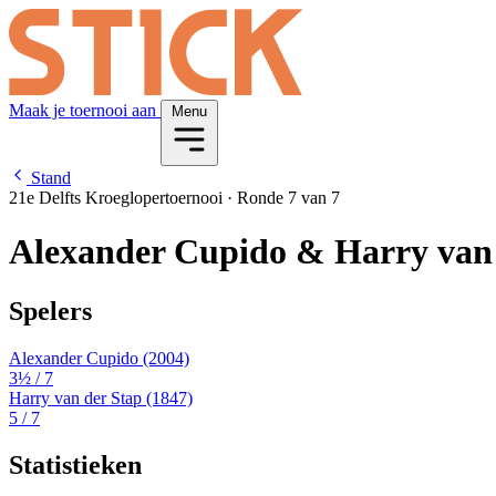
Maak je toernooi aan
Menu
Stand
21e Delfts Kroeglopertoernooi
·
Ronde 7 van 7
Alexander Cupido & Harry van 
Spelers
Alexander Cupido
(2004)
3½
/ 7
Harry van der Stap
(1847)
5
/ 7
Statistieken