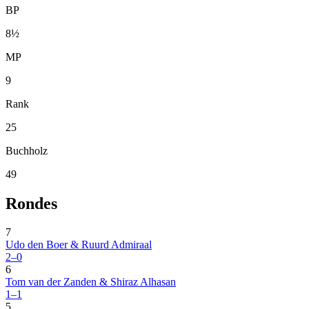
BP
8½
MP
9
Rank
25
Buchholz
49
Rondes
7
Udo den Boer & Ruurd Admiraal
2–0
6
Tom van der Zanden & Shiraz Alhasan
1–1
5