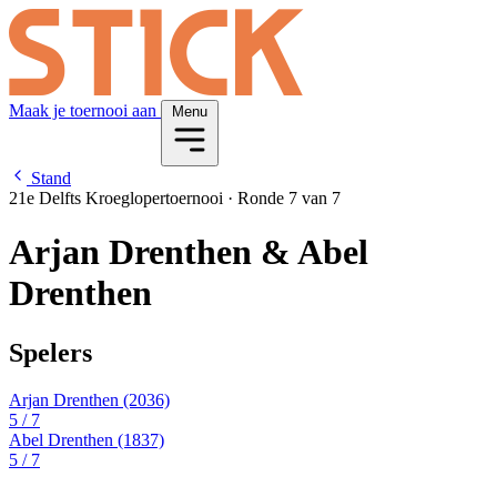
Maak je toernooi aan
Menu
Stand
21e Delfts Kroeglopertoernooi
·
Ronde 7 van 7
Arjan Drenthen & Abel
Drenthen
Spelers
Arjan Drenthen
(2036)
5
/ 7
Abel Drenthen
(1837)
5
/ 7