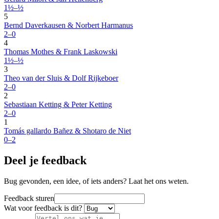
1½–½
5
Bernd Daverkausen & Norbert Harmanus
2–0
4
Thomas Mothes & Frank Laskowski
1½–½
3
Theo van der Sluis & Dolf Rijkeboer
2–0
2
Sebastiaan Ketting & Peter Ketting
2–0
1
Tomás gallardo Bañez & Shotaro de Niet
0–2
Deel je feedback
Bug gevonden, een idee, of iets anders? Laat het ons weten.
Feedback sturen
Wat voor feedback is dit?