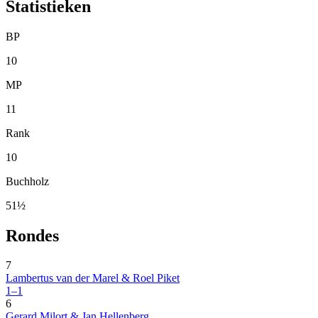
Statistieken
BP
10
MP
11
Rank
10
Buchholz
51½
Rondes
7
Lambertus van der Marel & Roel Piket
1–1
6
Gerard Milort & Jan Hellenberg