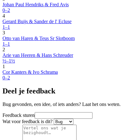
Johan Paul Hendriks & Fred Avis
0–2
4
Gerard Buijs & Sander de l' Ecluse
1–1
3
Otto van Haren & Teus Sr Slotboom
1–1
2
Arie van Heeren & Hans Schreuder
½–1½
1
Cor Kanters & Ivo Schrama
0–2
Deel je feedback
Bug gevonden, een idee, of iets anders? Laat het ons weten.
Feedback sturen
Wat voor feedback is dit?