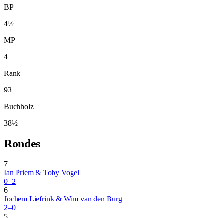
BP
4½
MP
4
Rank
93
Buchholz
38½
Rondes
7
Ian Priem & Toby Vogel
0–2
6
Jochem Liefrink & Wim van den Burg
2–0
5