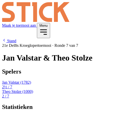
Maak je toernooi aan
Menu
Stand
21e Delfts Kroeglopertoernooi
·
Ronde 7 van 7
Jan Valstar & Theo Stolze
Spelers
Jan Valstar
(1782)
2½
/ 7
Theo Stolze
(1000)
2
/ 7
Statistieken