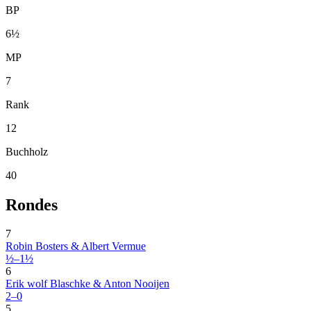
BP
6½
MP
7
Rank
12
Buchholz
40
Rondes
7
Robin Bosters & Albert Vermue
½–1½
6
Erik wolf Blaschke & Anton Nooijen
2–0
5