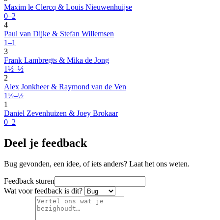
Maxim le Clercq & Louis Nieuwenhuijse
0–2
4
Paul van Dijke & Stefan Willemsen
1–1
3
Frank Lambregts & Mika de Jong
1½–½
2
Alex Jonkheer & Raymond van de Ven
1½–½
1
Daniel Zevenhuizen & Joey Brokaar
0–2
Deel je feedback
Bug gevonden, een idee, of iets anders? Laat het ons weten.
Feedback sturen
Wat voor feedback is dit?