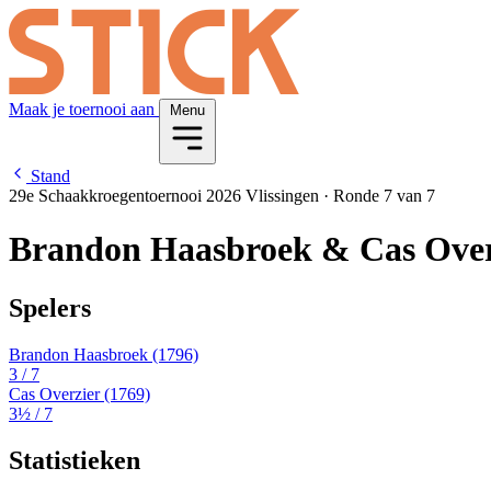
Maak je toernooi aan
Menu
Stand
29e Schaakkroegentoernooi 2026 Vlissingen
·
Ronde 7 van 7
Brandon Haasbroek & Cas Over
Spelers
Brandon Haasbroek
(1796)
3
/ 7
Cas Overzier
(1769)
3½
/ 7
Statistieken