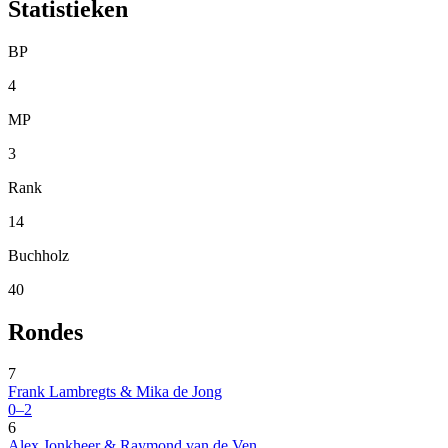
Statistieken
BP
4
MP
3
Rank
14
Buchholz
40
Rondes
7
Frank Lambregts & Mika de Jong
0–2
6
Alex Jonkheer & Raymond van de Ven