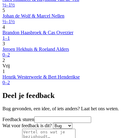
½–1½
5
Johan de Wolf & Marcel Nellen
½–1½
4
Brandon Haasbroek & Cas Overzier
1–1
3
Jeroen Hekhuis & Roeland Alders
0–2
2
Vrij
1
Henrik Westerweele & Bert Henderikse
0–2
Deel je feedback
Bug gevonden, een idee, of iets anders? Laat het ons weten.
Feedback sturen
Wat voor feedback is dit?