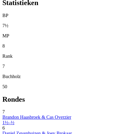
Statistieken
BP
7½
MP
8
Rank
7
Buchholz
50
Rondes
7
Brandon Haasbroek & Cas Overzier
1½–½
6
Daniel Zevenhuizen & Joey Brokaar