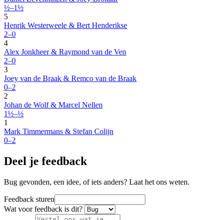
½–1½
5
Henrik Westerweele & Bert Henderikse
2–0
4
Alex Jonkheer & Raymond van de Ven
2–0
3
Joey van de Braak & Remco van de Braak
0–2
2
Johan de Wolf & Marcel Nellen
1½–½
1
Mark Timmermans & Stefan Colijn
0–2
Deel je feedback
Bug gevonden, een idee, of iets anders? Laat het ons weten.
Feedback sturen
Wat voor feedback is dit?