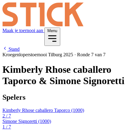
Maak je toernooi aan
Menu
Stand
Kroegenloperstoernooi Tilburg 2025
·
Ronde 7 van 7
Kimberly Rhose caballero
Taporco & Simone Signoretti
Spelers
Kimberly Rhose caballero Taporco
(1000)
2
/ 7
Simone Signoretti
(1000)
1
/ 7