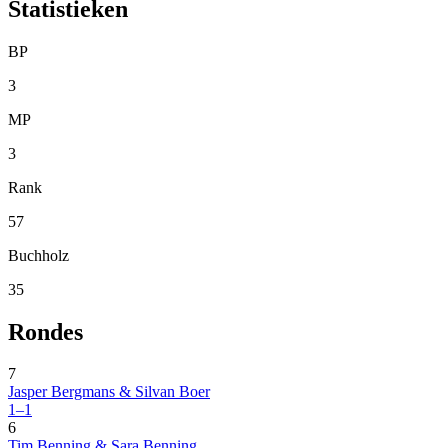
Statistieken
BP
3
MP
3
Rank
57
Buchholz
35
Rondes
7
Jasper Bergmans & Silvan Boer
1–1
6
Tim Benning & Sara Benning