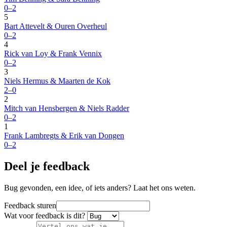
0–2
5
Bart Attevelt & Ouren Overheul
0–2
4
Rick van Loy & Frank Vennix
0–2
3
Niels Hermus & Maarten de Kok
2–0
2
Mitch van Hensbergen & Niels Radder
0–2
1
Frank Lambregts & Erik van Dongen
0–2
Deel je feedback
Bug gevonden, een idee, of iets anders? Laat het ons weten.
Feedback sturen
Wat voor feedback is dit?