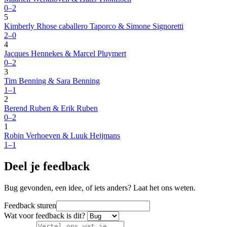
0–2
5
Kimberly Rhose caballero Taporco & Simone Signoretti
2–0
4
Jacques Hennekes & Marcel Pluymert
0–2
3
Tim Benning & Sara Benning
1–1
2
Berend Ruben & Erik Ruben
0–2
1
Robin Verhoeven & Luuk Heijmans
1–1
Deel je feedback
Bug gevonden, een idee, of iets anders? Laat het ons weten.
Feedback sturen
Wat voor feedback is dit?