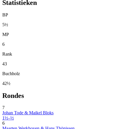
Statistieken
BP
5½
MP
6
Rank
43
Buchholz
42½
Rondes
7
Johan Tode & Maikel Bloks
1½–½
6
Maarten Werkhoven & Hans Thönissen