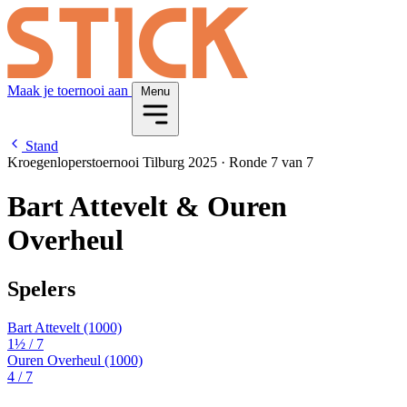
Maak je toernooi aan
Menu
Stand
Kroegenloperstoernooi Tilburg 2025
·
Ronde 7 van 7
Bart Attevelt & Ouren
Overheul
Spelers
Bart Attevelt
(1000)
1½
/ 7
Ouren Overheul
(1000)
4
/ 7