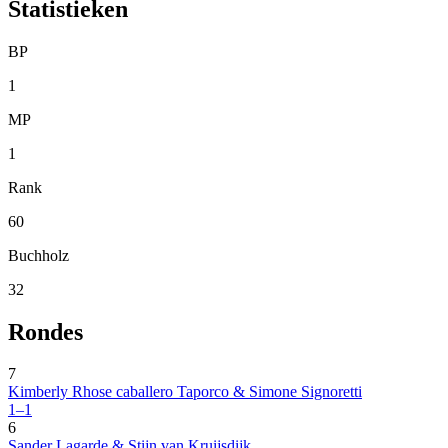
Statistieken
BP
1
MP
1
Rank
60
Buchholz
32
Rondes
7
Kimberly Rhose caballero Taporco & Simone Signoretti
1–1
6
Sander Lagarde & Stijn van Kruijsdijk