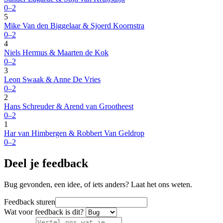
0–2
5
Mike Van den Biggelaar & Sjoerd Koornstra
0–2
4
Niels Hermus & Maarten de Kok
0–2
3
Leon Swaak & Anne De Vries
0–2
2
Hans Schreuder & Arend van Grootheest
0–2
1
Har van Himbergen & Robbert Van Geldrop
0–2
Deel je feedback
Bug gevonden, een idee, of iets anders? Laat het ons weten.
Feedback sturen
Wat voor feedback is dit?