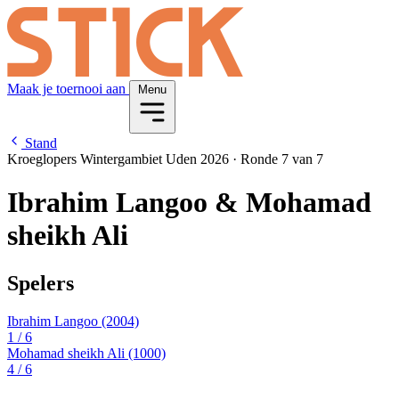
Maak je toernooi aan
Menu
Stand
Kroeglopers Wintergambiet Uden 2026
·
Ronde 7 van 7
Ibrahim Langoo & Mohamad
sheikh Ali
Spelers
Ibrahim Langoo
(2004)
1
/ 6
Mohamad sheikh Ali
(1000)
4
/ 6