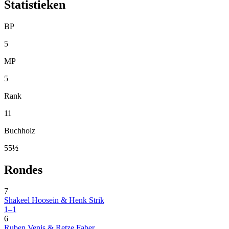
Statistieken
BP
5
MP
5
Rank
11
Buchholz
55½
Rondes
7
Shakeel Hoosein & Henk Strik
1–1
6
Ruben Venis & Retze Faber