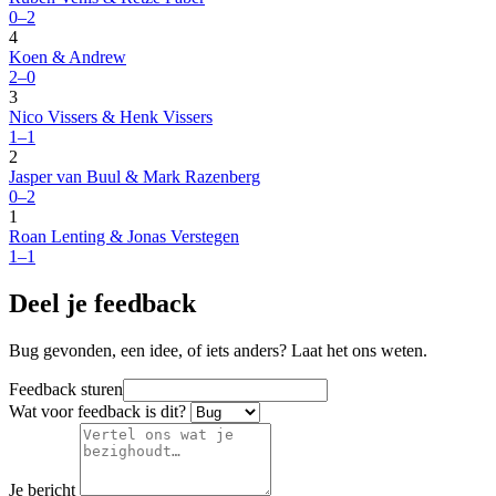
0–2
4
Koen & Andrew
2–0
3
Nico Vissers & Henk Vissers
1–1
2
Jasper van Buul & Mark Razenberg
0–2
1
Roan Lenting & Jonas Verstegen
1–1
Deel je feedback
Bug gevonden, een idee, of iets anders? Laat het ons weten.
Feedback sturen
Wat voor feedback is dit?
Je bericht