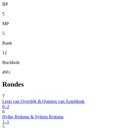
BP
5
MP
5
Rank
12
Buchholz
49½
Rondes
7
Leon van Overdijk & Quinten van Asseldonk
0–2
6
Hylke Reitsma & Sybren Reitsma
1–1
5