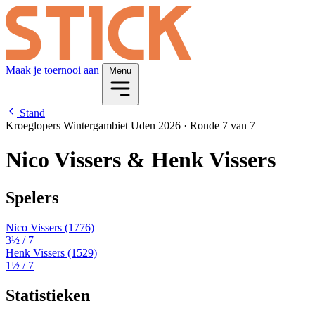
Maak je toernooi aan
Menu
Stand
Kroeglopers Wintergambiet Uden 2026
·
Ronde 7 van 7
Nico Vissers & Henk Vissers
Spelers
Nico Vissers
(1776)
3½
/ 7
Henk Vissers
(1529)
1½
/ 7
Statistieken