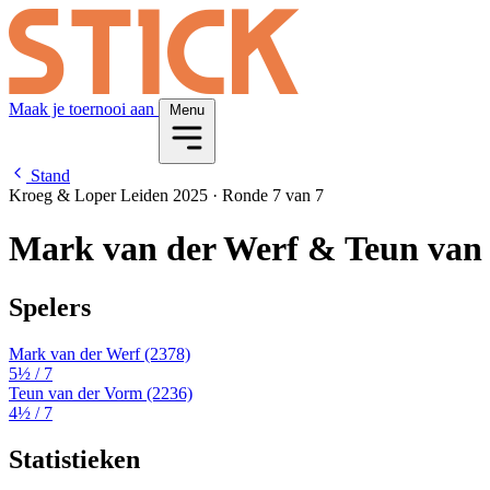
Maak je toernooi aan
Menu
Stand
Kroeg & Loper Leiden 2025
·
Ronde 7 van 7
Mark van der Werf & Teun van
Spelers
Mark van der Werf
(2378)
5½
/ 7
Teun van der Vorm
(2236)
4½
/ 7
Statistieken