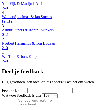
Yuri Eijk & Martijn l’Ami
2–0
4
Wouter Spoelman & Jan Smeets
½–1½
3
Arthur Pijpers & Robin Swinkels
0–2
2
Norbert Harmanus & Ton Bodaan
2–0
1
Wil Turk & Joris Kuipers
2–0
Deel je feedback
Bug gevonden, een idee, of iets anders? Laat het ons weten.
Feedback sturen
Wat voor feedback is dit?