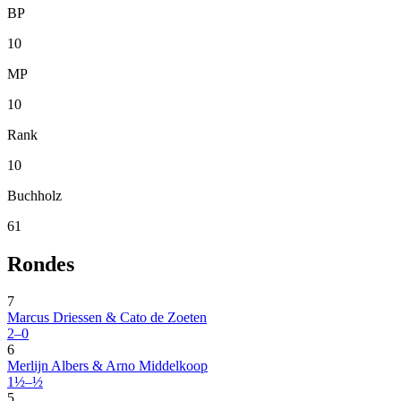
BP
10
MP
10
Rank
10
Buchholz
61
Rondes
7
Marcus Driessen & Cato de Zoeten
2–0
6
Merlijn Albers & Arno Middelkoop
1½–½
5