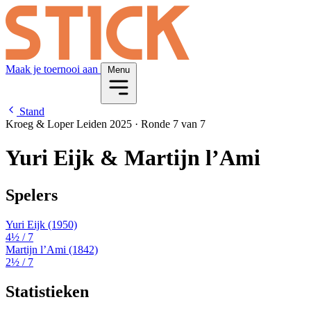
Maak je toernooi aan
Menu
Stand
Kroeg & Loper Leiden 2025
·
Ronde 7 van 7
Yuri Eijk & Martijn l’Ami
Spelers
Yuri Eijk
(1950)
4½
/ 7
Martijn l’Ami
(1842)
2½
/ 7
Statistieken