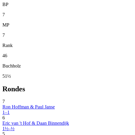
BP
7
MP
7
Rank
46
Buchholz
51½
Rondes
7
Ron Hoffman & Paul Janse
1–1
6
Eric van 't Hof & Daan Binnendijk
1½–½
5