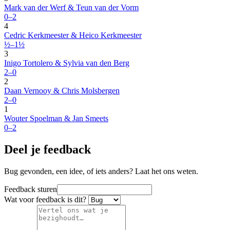
Mark van der Werf & Teun van der Vorm
0–2
4
Cedric Kerkmeester & Heico Kerkmeester
½–1½
3
Inigo Tortolero & Sylvia van den Berg
2–0
2
Daan Vernooy & Chris Molsbergen
2–0
1
Wouter Spoelman & Jan Smeets
0–2
Deel je feedback
Bug gevonden, een idee, of iets anders? Laat het ons weten.
Feedback sturen
Wat voor feedback is dit?