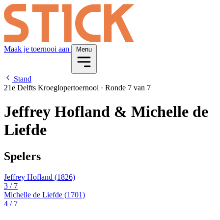
Maak je toernooi aan
Menu
Stand
21e Delfts Kroeglopertoernooi
·
Ronde 7 van 7
Jeffrey Hofland & Michelle de
Liefde
Spelers
Jeffrey Hofland
(1826)
3
/ 7
Michelle de Liefde
(1701)
4
/ 7