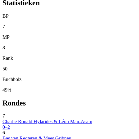
Statistieken
BP
7
MP
8
Rank
50
Buchholz
49½
Rondes
7
Charlie Ronald Hylarides & Léon Mau-Asam
0–2
6
Bas van Regteren & Mees Gribnau