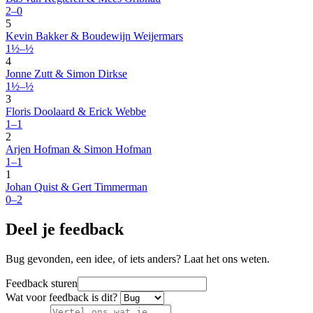
2–0
5
Kevin Bakker & Boudewijn Weijermars
1½–½
4
Jonne Zutt & Simon Dirkse
1½–½
3
Floris Doolaard & Erick Webbe
1–1
2
Arjen Hofman & Simon Hofman
1–1
1
Johan Quist & Gert Timmerman
0–2
Deel je feedback
Bug gevonden, een idee, of iets anders? Laat het ons weten.
Feedback sturen
Wat voor feedback is dit?