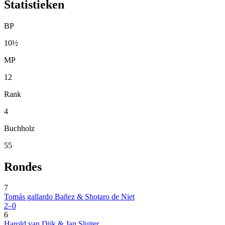
Statistieken
BP
10½
MP
12
Rank
4
Buchholz
55
Rondes
7
Tomás gallardo Bañez & Shotaro de Niet
2–0
6
Harold van Dijk & Jan Sluiter