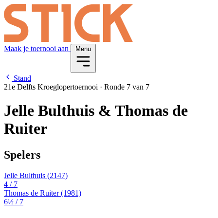
Maak je toernooi aan
Menu
Stand
21e Delfts Kroeglopertoernooi
·
Ronde 7 van 7
Jelle Bulthuis & Thomas de
Ruiter
Spelers
Jelle Bulthuis
(2147)
4
/ 7
Thomas de Ruiter
(1981)
6½
/ 7