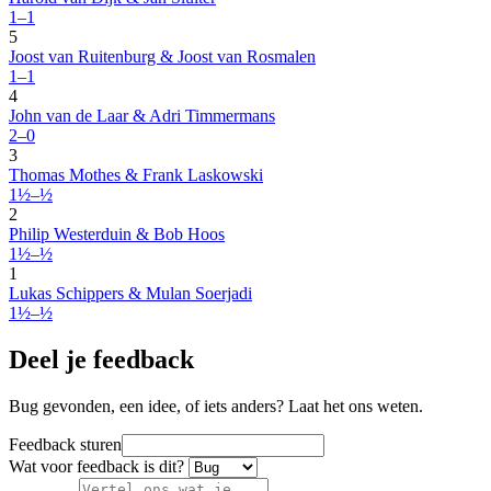
1–1
5
Joost van Ruitenburg & Joost van Rosmalen
1–1
4
John van de Laar & Adri Timmermans
2–0
3
Thomas Mothes & Frank Laskowski
1½–½
2
Philip Westerduin & Bob Hoos
1½–½
1
Lukas Schippers & Mulan Soerjadi
1½–½
Deel je feedback
Bug gevonden, een idee, of iets anders? Laat het ons weten.
Feedback sturen
Wat voor feedback is dit?