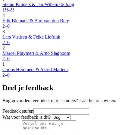
Stefan Kuipers & Jan-Willem de Jong
1½–½
4
Erik Biemans & Bart van den Berg
2–0
3
Lars Vistisen & Feike Liefrink
2–0
2
Marcel Pluymert & Arno Slagboom
2–0
1
Carlos Hemmers & Astrid Martens
2–0
Deel je feedback
Bug gevonden, een idee, of iets anders? Laat het ons weten.
Feedback sturen
Wat voor feedback is dit?