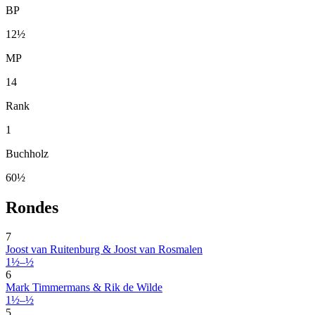
BP
12½
MP
14
Rank
1
Buchholz
60½
Rondes
7
Joost van Ruitenburg & Joost van Rosmalen
1½–½
6
Mark Timmermans & Rik de Wilde
1½–½
5