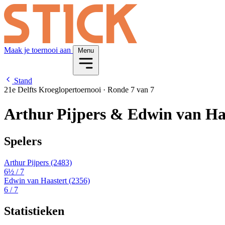
Maak je toernooi aan
Menu
Stand
21e Delfts Kroeglopertoernooi
·
Ronde 7 van 7
Arthur Pijpers & Edwin van Ha
Spelers
Arthur Pijpers
(2483)
6½
/ 7
Edwin van Haastert
(2356)
6
/ 7
Statistieken