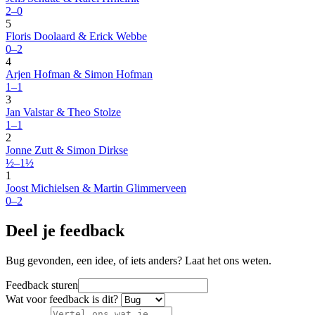
2–0
5
Floris Doolaard & Erick Webbe
0–2
4
Arjen Hofman & Simon Hofman
1–1
3
Jan Valstar & Theo Stolze
1–1
2
Jonne Zutt & Simon Dirkse
½–1½
1
Joost Michielsen & Martin Glimmerveen
0–2
Deel je feedback
Bug gevonden, een idee, of iets anders? Laat het ons weten.
Feedback sturen
Wat voor feedback is dit?