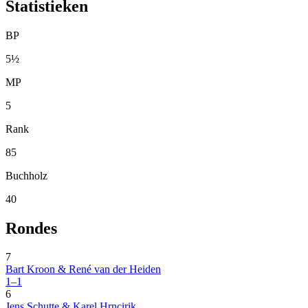
Statistieken
BP
5½
MP
5
Rank
85
Buchholz
40
Rondes
7
Bart Kroon & René van der Heiden
1–1
6
Jens Schutte & Karel Hrncirik