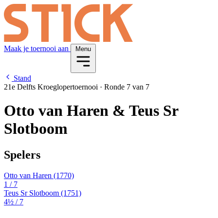
Maak je toernooi aan
Menu
Stand
21e Delfts Kroeglopertoernooi
·
Ronde 7 van 7
Otto van Haren & Teus Sr
Slotboom
Spelers
Otto van Haren
(1770)
1
/ 7
Teus Sr Slotboom
(1751)
4½
/ 7