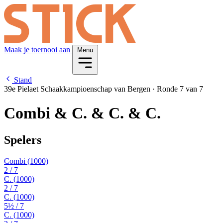
Maak je toernooi aan
Menu
Stand
39e Pielaet Schaakkampioenschap van Bergen
·
Ronde 7 van 7
Combi & C. & C. & C.
Spelers
Combi
(1000)
2
/ 7
C.
(1000)
2
/ 7
C.
(1000)
5½
/ 7
C.
(1000)