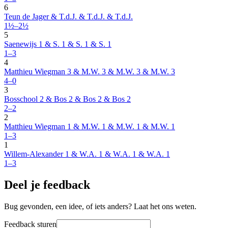
6
Teun de Jager & T.d.J. & T.d.J. & T.d.J.
1½–2½
5
Saenewijs 1 & S. 1 & S. 1 & S. 1
1–3
4
Matthieu Wiegman 3 & M.W. 3 & M.W. 3 & M.W. 3
4–0
3
Bosschool 2 & Bos 2 & Bos 2 & Bos 2
2–2
2
Matthieu Wiegman 1 & M.W. 1 & M.W. 1 & M.W. 1
1–3
1
Willem-Alexander 1 & W.A. 1 & W.A. 1 & W.A. 1
1–3
Deel je feedback
Bug gevonden, een idee, of iets anders? Laat het ons weten.
Feedback sturen