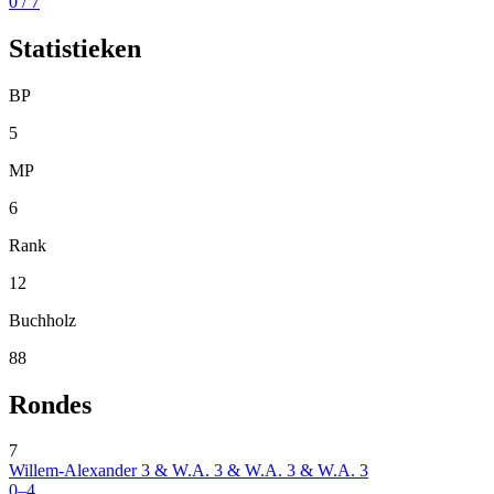
0
/ 7
Statistieken
BP
5
MP
6
Rank
12
Buchholz
88
Rondes
7
Willem-Alexander 3 & W.A. 3 & W.A. 3 & W.A. 3
0–4