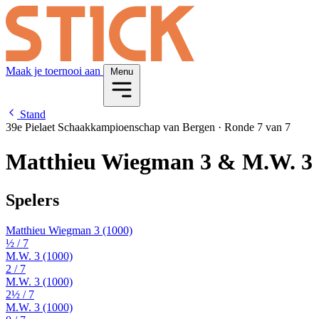
Maak je toernooi aan
Menu
Stand
39e Pielaet Schaakkampioenschap van Bergen
·
Ronde 7 van 7
Matthieu Wiegman 3 & M.W. 3
Spelers
Matthieu Wiegman 3
(1000)
½
/ 7
M.W. 3
(1000)
2
/ 7
M.W. 3
(1000)
2½
/ 7
M.W. 3
(1000)