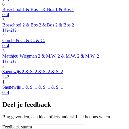
6
Bosschool 1 & Bos 1 & Bos 1 & Bos 1
0–4
5
Bosschool 2 & Bos 2 & Bos 2 & Bos 2
1½–2½
4
Combi & C. & C. & C.
0–4
3
Matthieu Wiegman 2 & M.W. 2 & M.W. 2 & M.W. 2
1½–2½
2
Saenewijs 2 & S. 2 & S. 2 & S. 2
2–2
1
Saenewijs 1 & S. 1 & S. 1 & S. 1
0–4
Deel je feedback
Bug gevonden, een idee, of iets anders? Laat het ons weten.
Feedback sturen