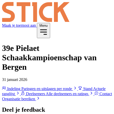
Maak je toernooi aan
Menu
39e Pielaet
Schaakkampioenschap van
Bergen
31 januari 2026
Indeling
Paringen en uitslagen per ronde
Stand
Actuele
ranglijst
Deelnemers
Alle deelnemers en ratings
Contact
Organisatie bereiken
Deel je feedback