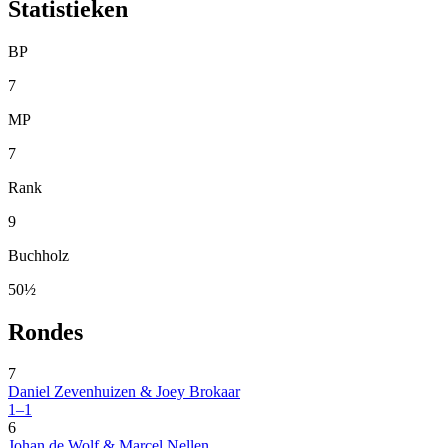
Statistieken
BP
7
MP
7
Rank
9
Buchholz
50½
Rondes
7
Daniel Zevenhuizen & Joey Brokaar
1–1
6
Johan de Wolf & Marcel Nellen