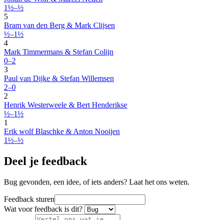
1½–½
5
Bram van den Berg & Mark Clijsen
½–1½
4
Mark Timmermans & Stefan Colijn
0–2
3
Paul van Dijke & Stefan Willemsen
2–0
2
Henrik Westerweele & Bert Henderikse
½–1½
1
Erik wolf Blaschke & Anton Nooijen
1½–½
Deel je feedback
Bug gevonden, een idee, of iets anders? Laat het ons weten.
Feedback sturen
Wat voor feedback is dit?