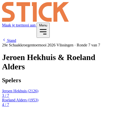
Maak je toernooi aan
Menu
Stand
29e Schaakkroegentoernooi 2026 Vlissingen
·
Ronde 7 van 7
Jeroen Hekhuis & Roeland
Alders
Spelers
Jeroen Hekhuis
(2126)
3
/ 7
Roeland Alders
(1953)
4
/ 7