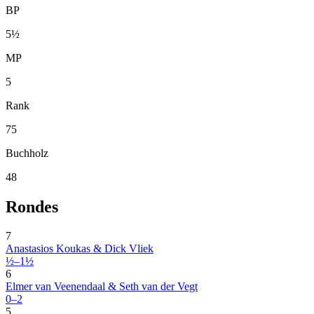
BP
5½
MP
5
Rank
75
Buchholz
48
Rondes
7
Anastasios Koukas & Dick Vliek
½–1½
6
Elmer van Veenendaal & Seth van der Vegt
0–2
5