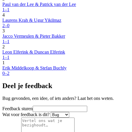
Paul van der Lee & Patrick van der Lee
1–1
4
Laurens Krah & Ugur Yikilmaz
2–0
3
Jacco Vermeulen & Pieter Bakker
1–1
2
Leon Elferink & Duncan Elferink
1–1
1
Erik Middelkoop & Stefan Buchly
0–2
Deel je feedback
Bug gevonden, een idee, of iets anders? Laat het ons weten.
Feedback sturen
Wat voor feedback is dit?