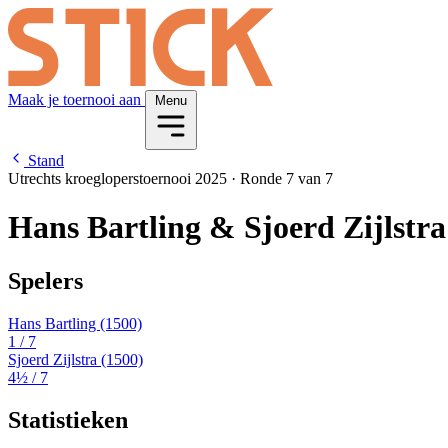
Maak je toernooi aan
Menu
Stand
Utrechts kroegloperstoernooi 2025
·
Ronde 7 van 7
Hans Bartling & Sjoerd Zijlstra
Spelers
Hans Bartling
(1500)
1
/ 7
Sjoerd Zijlstra
(1500)
4½
/ 7
Statistieken