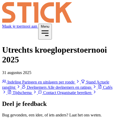
Maak je toernooi aan
Menu
Utrechts kroegloperstoernooi
2025
31 augustus 2025
Indeling
Paringen en uitslagen per ronde
Stand
Actuele
ranglijst
Deelnemers
Alle deelnemers en ratings
Cafés
Tijdschema
Contact
Organisatie bereiken
Deel je feedback
Bug gevonden, een idee, of iets anders? Laat het ons weten.