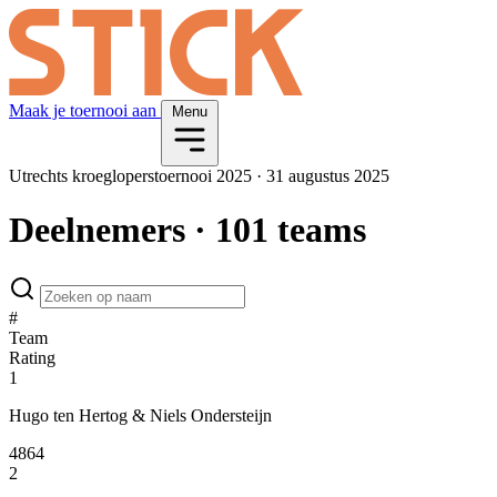
Maak je toernooi aan
Menu
Utrechts kroegloperstoernooi 2025
·
31 augustus 2025
Deelnemers
· 101 teams
#
Team
Rating
1
Hugo ten Hertog & Niels Ondersteijn
4864
2