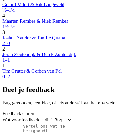
Gerard Milort & Rik Langeveld
½–1½
4
Maarten Remkes & Niek Remkes
1½–½
3
Joshua Zander & Tan Le Quang
2–0
2
Joran Zoutendijk & Derek Zoutendijk
1–1
1
Tim Grutter & Gerben van Pel
0–2
Deel je feedback
Bug gevonden, een idee, of iets anders? Laat het ons weten.
Feedback sturen
Wat voor feedback is dit?