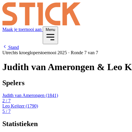
Maak je toernooi aan
Menu
Stand
Utrechts kroegloperstoernooi 2025
·
Ronde 7 van 7
Judith van Amerongen & Leo K
Spelers
Judith van Amerongen
(1841)
2
/ 7
Leo Keijzer
(1790)
5
/ 7
Statistieken