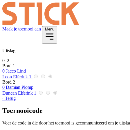
Maak je toernooi aan
Menu
Uitslag
0
–
2
Bord 1
0
Jacco Lind
Leon Elferink
1
Bord 2
0
Damian Plomp
Duncan Elferink
1
‹ Terug
Toernooicode
Voer de code in die door het toernooi is gecommuniceerd om je uitslag