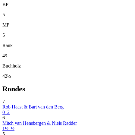
BP
5
MP
5
Rank
49
Buchholz
42½
Rondes
7
Rob Haast & Bart van den Berg
0–2
6
Mitch van Hensbergen & Niels Radder
1½–½
5