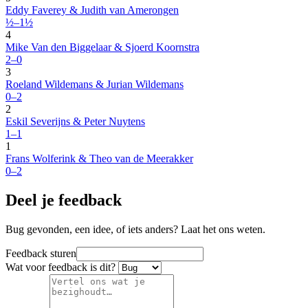
Eddy Faverey & Judith van Amerongen
½–1½
4
Mike Van den Biggelaar & Sjoerd Koornstra
2–0
3
Roeland Wildemans & Jurian Wildemans
0–2
2
Eskil Severijns & Peter Nuytens
1–1
1
Frans Wolferink & Theo van de Meerakker
0–2
Deel je feedback
Bug gevonden, een idee, of iets anders? Laat het ons weten.
Feedback sturen
Wat voor feedback is dit?