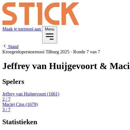
Maak je toernooi aan
Menu
Stand
Kroegenloperstoernooi Tilburg 2025
·
Ronde 7 van 7
Jeffrey van Huijgevoort & Maci
Spelers
Jeffrey van Huijgevoort
(1661)
2
/ 7
Maciej Cios
(1679)
3
/ 7
Statistieken