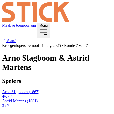
Maak je toernooi aan
Menu
Stand
Kroegenloperstoernooi Tilburg 2025
·
Ronde 7 van 7
Arno Slagboom & Astrid
Martens
Spelers
Arno Slagboom
(1867)
4½
/ 7
Astrid Martens
(1661)
3
/ 7