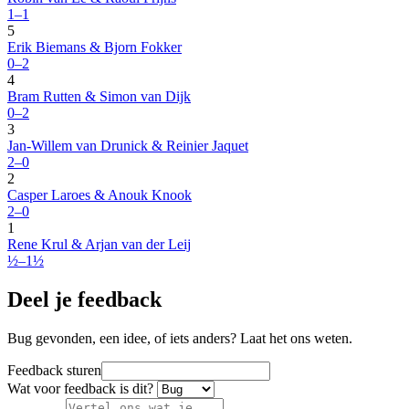
1–1
5
Erik Biemans & Bjorn Fokker
0–2
4
Bram Rutten & Simon van Dijk
0–2
3
Jan-Willem van Drunick & Reinier Jaquet
2–0
2
Casper Laroes & Anouk Knook
2–0
1
Rene Krul & Arjan van der Leij
½–1½
Deel je feedback
Bug gevonden, een idee, of iets anders? Laat het ons weten.
Feedback sturen
Wat voor feedback is dit?