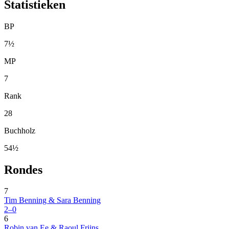
Statistieken
BP
7½
MP
7
Rank
28
Buchholz
54½
Rondes
7
Tim Benning & Sara Benning
2–0
6
Robin van Ee & Raoul Frijns