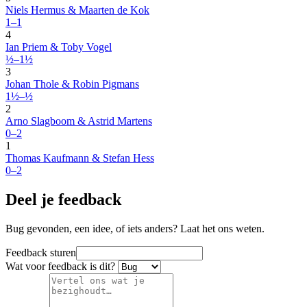
Niels Hermus & Maarten de Kok
1–1
4
Ian Priem & Toby Vogel
½–1½
3
Johan Thole & Robin Pigmans
1½–½
2
Arno Slagboom & Astrid Martens
0–2
1
Thomas Kaufmann & Stefan Hess
0–2
Deel je feedback
Bug gevonden, een idee, of iets anders? Laat het ons weten.
Feedback sturen
Wat voor feedback is dit?