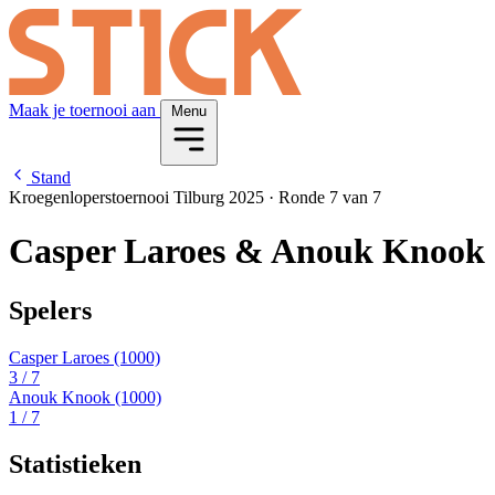
Maak je toernooi aan
Menu
Stand
Kroegenloperstoernooi Tilburg 2025
·
Ronde 7 van 7
Casper Laroes & Anouk Knook
Spelers
Casper Laroes
(1000)
3
/ 7
Anouk Knook
(1000)
1
/ 7
Statistieken