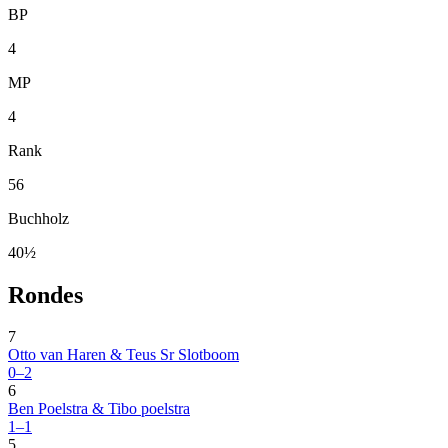
BP
4
MP
4
Rank
56
Buchholz
40½
Rondes
7
Otto van Haren & Teus Sr Slotboom
0–2
6
Ben Poelstra & Tibo poelstra
1–1
5