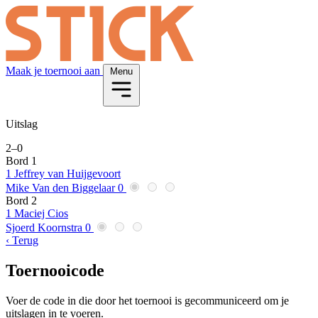
Maak je toernooi aan
Menu
Uitslag
2
–
0
Bord 1
1
Jeffrey van Huijgevoort
Mike Van den Biggelaar
0
Bord 2
1
Maciej Cios
Sjoerd Koornstra
0
‹ Terug
Toernooicode
Voer de code in die door het toernooi is gecommuniceerd om je
uitslagen in te voeren.