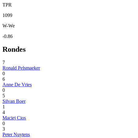
TPR
1099
W-We
-0.86
Rondes
7
Ronald Pelsmaeker
0
6
Anne De Vries
0
5
Silvan Boer
1
4
Maciej Cios
0
3
Peter Nuytens