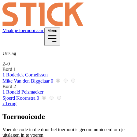
Maak je toernooi aan
Menu
Uitslag
2
–
0
Bord 1
1
Roderick Cornelissen
Mike Van den Biggelaar
0
Bord 2
1
Ronald Pelsmaeker
Sjoerd Koornstra
0
‹ Terug
Toernooicode
Voer de code in die door het toernooi is gecommuniceerd om je
uitslagen in te voeren.