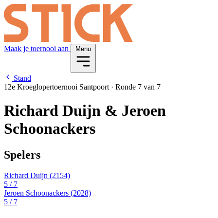
Maak je toernooi aan
Menu
Stand
12e Kroeglopertoernooi Santpoort
·
Ronde 7 van 7
Richard Duijn & Jeroen
Schoonackers
Spelers
Richard Duijn
(2154)
5
/ 7
Jeroen Schoonackers
(2028)
5
/ 7