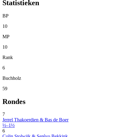
Statistieken
BP
10
MP
10
Rank
6
Buchholz
59
Rondes
7
Jerrel Thakoerdien & Bas de Boer
½–1½
6
Colin Stolwijk & Seréyo Bekkink