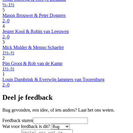
½–1½
5
Mason Brouwer & Peter Doggers
2–0
4
Jesper Kool & Robin van Leeuwen
2–0
3
Mick Mulder & Menno Schaefer
1½–½
2
Pim Groot & Rob van de Kamp
1½–½
1
Louis Dambrink & Everwijn lammers van Toorenburg
2–0
Deel je feedback
Bug gevonden, een idee, of iets anders? Laat het ons weten.
Feedback sturen
Wat voor feedback is dit?