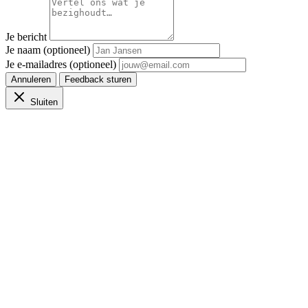
Je bericht
Je naam (optioneel)
Je e-mailadres (optioneel)
Annuleren
Feedback sturen
Sluiten