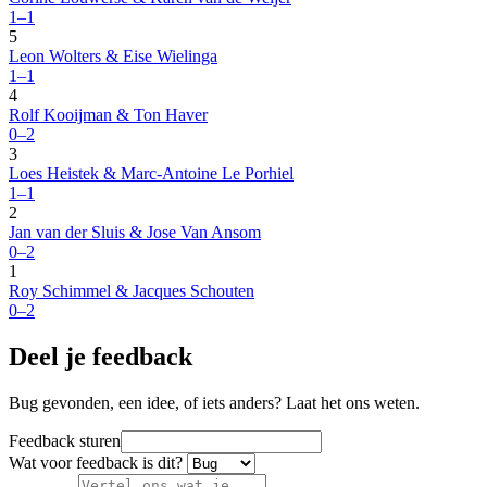
1–1
5
Leon Wolters & Eise Wielinga
1–1
4
Rolf Kooijman & Ton Haver
0–2
3
Loes Heistek & Marc-Antoine Le Porhiel
1–1
2
Jan van der Sluis & Jose Van Ansom
0–2
1
Roy Schimmel & Jacques Schouten
0–2
Deel je feedback
Bug gevonden, een idee, of iets anders? Laat het ons weten.
Feedback sturen
Wat voor feedback is dit?