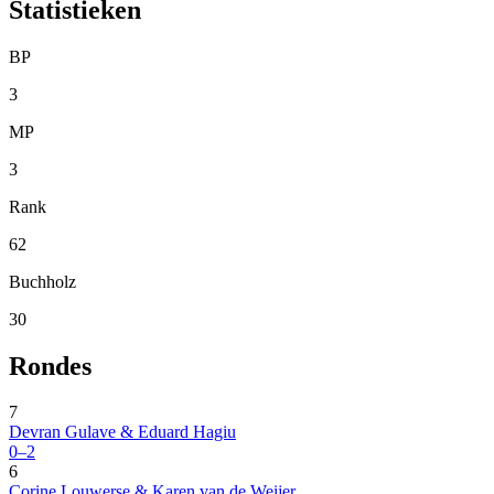
Statistieken
BP
3
MP
3
Rank
62
Buchholz
30
Rondes
7
Devran Gulave & Eduard Hagiu
0–2
6
Corine Louwerse & Karen van de Weijer