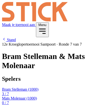
Maak je toernooi aan
Menu
Stand
12e Kroeglopertoernooi Santpoort
·
Ronde 7 van 7
Bram Stelleman & Mats
Molenaar
Spelers
Bram Stelleman
(1000)
3
/ 7
Mats Molenaar
(1000)
0
/ 7