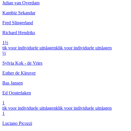
Julian van Overdam
Kambiz Sekandar
Fred Slingerland
Richard Hendriks
1½
tik voor individuele uitslagen
klik voor individuele uitslagen
½
Sylvia Kok - de Vries
Esther de Kleuver
Bas Jansen
Ed Oosterlaken
1
tik voor individuele uitslagen
klik voor individuele uitslagen
1
Luciano Picozzi