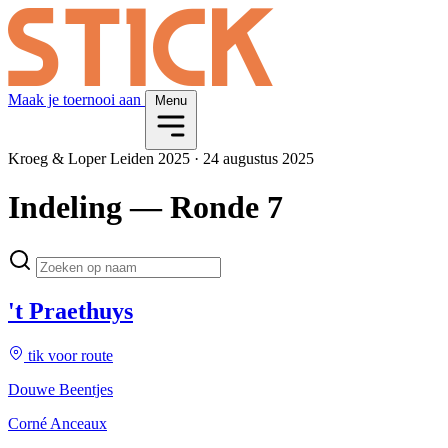
Maak je toernooi aan
Menu
Kroeg & Loper Leiden 2025
·
24 augustus 2025
Indeling
— Ronde 7
't Praethuys
tik voor route
Douwe Beentjes
Corné Anceaux