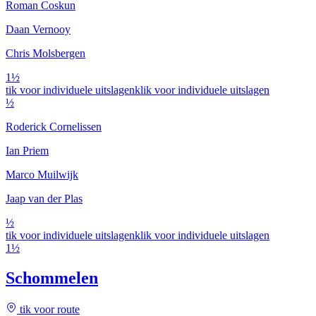
Roman Coskun
Daan Vernooy
Chris Molsbergen
1½
tik voor individuele uitslagen
klik voor individuele uitslagen
½
Roderick Cornelissen
Ian Priem
Marco Muilwijk
Jaap van der Plas
½
tik voor individuele uitslagen
klik voor individuele uitslagen
1½
Schommelen
tik voor route