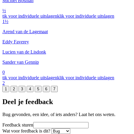
Michiel Bosman
½
tik voor individuele uitslagen
klik voor individuele uitslagen
1½
Arend van de Lagemaat
Eddy Faverey
Lucien van de Lisdonk
Sander van Gennip
0
tik voor individuele uitslagen
klik voor individuele uitslagen
2
1
2
3
4
5
6
7
Deel je feedback
Bug gevonden, een idee, of iets anders? Laat het ons weten.
Feedback sturen
Wat voor feedback is dit?