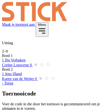
Maak je toernooi aan
Menu
Uitslag
2
–
0
Bord 1
1
Ilja Verbaken
Corine Louwerse
0
Bord 2
1
Jens IJland
Karen van de Weijer
0
‹ Terug
Toernooicode
Voer de code in die door het toernooi is gecommuniceerd om je
uitslagen in te voeren.