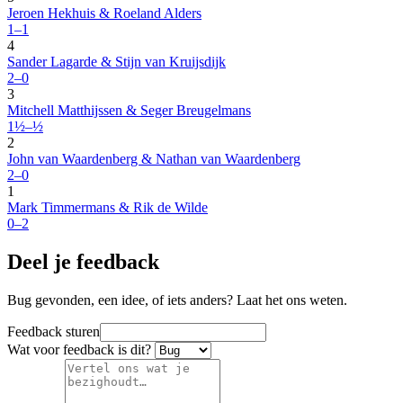
Jeroen Hekhuis & Roeland Alders
1–1
4
Sander Lagarde & Stijn van Kruijsdijk
2–0
3
Mitchell Matthijssen & Seger Breugelmans
1½–½
2
John van Waardenberg & Nathan van Waardenberg
2–0
1
Mark Timmermans & Rik de Wilde
0–2
Deel je feedback
Bug gevonden, een idee, of iets anders? Laat het ons weten.
Feedback sturen
Wat voor feedback is dit?