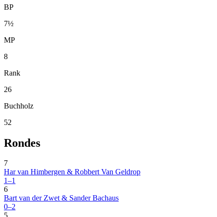
BP
7½
MP
8
Rank
26
Buchholz
52
Rondes
7
Har van Himbergen & Robbert Van Geldrop
1–1
6
Bart van der Zwet & Sander Bachaus
0–2
5