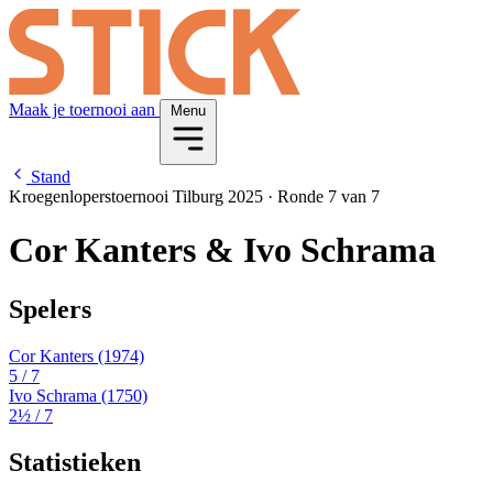
Maak je toernooi aan
Menu
Stand
Kroegenloperstoernooi Tilburg 2025
·
Ronde 7 van 7
Cor Kanters & Ivo Schrama
Spelers
Cor Kanters
(1974)
5
/ 7
Ivo Schrama
(1750)
2½
/ 7
Statistieken