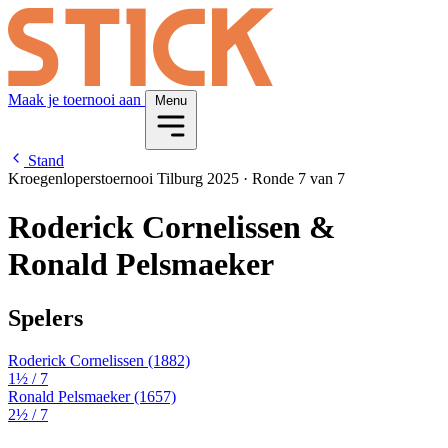
Maak je toernooi aan
Menu
Stand
Kroegenloperstoernooi Tilburg 2025
·
Ronde 7 van 7
Roderick Cornelissen &
Ronald Pelsmaeker
Spelers
Roderick Cornelissen
(1882)
1½
/ 7
Ronald Pelsmaeker
(1657)
2½
/ 7