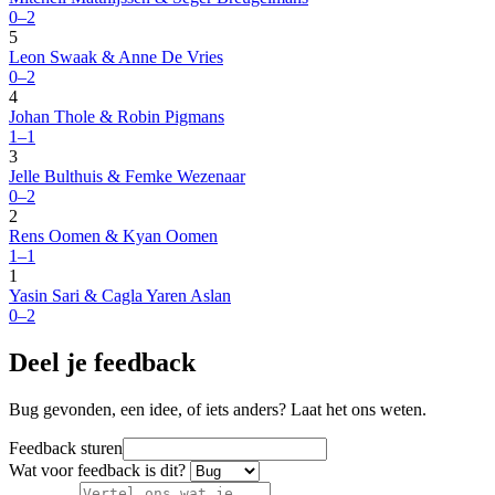
0–2
5
Leon Swaak & Anne De Vries
0–2
4
Johan Thole & Robin Pigmans
1–1
3
Jelle Bulthuis & Femke Wezenaar
0–2
2
Rens Oomen & Kyan Oomen
1–1
1
Yasin Sari & Cagla Yaren Aslan
0–2
Deel je feedback
Bug gevonden, een idee, of iets anders? Laat het ons weten.
Feedback sturen
Wat voor feedback is dit?