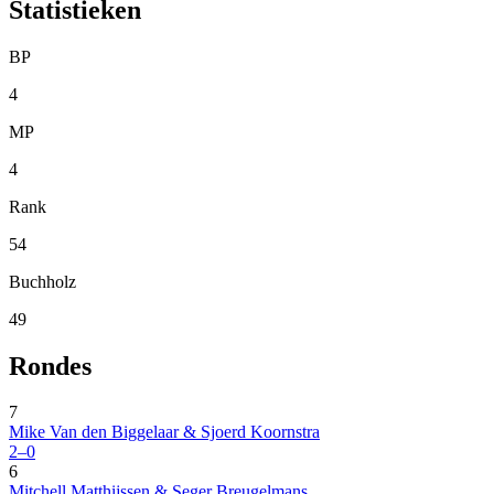
Statistieken
BP
4
MP
4
Rank
54
Buchholz
49
Rondes
7
Mike Van den Biggelaar & Sjoerd Koornstra
2–0
6
Mitchell Matthijssen & Seger Breugelmans