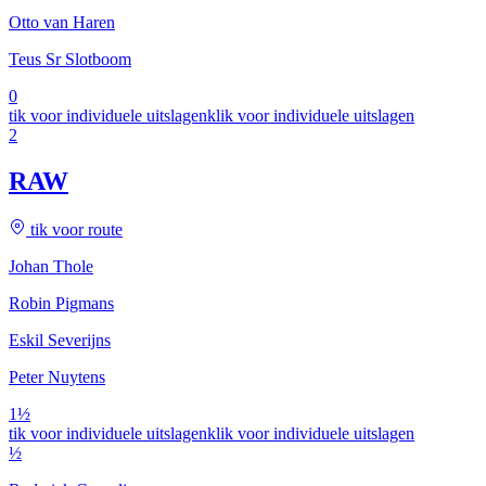
Otto van Haren
Teus Sr Slotboom
0
tik voor individuele uitslagen
klik voor individuele uitslagen
2
RAW
tik voor route
Johan Thole
Robin Pigmans
Eskil Severijns
Peter Nuytens
1½
tik voor individuele uitslagen
klik voor individuele uitslagen
½