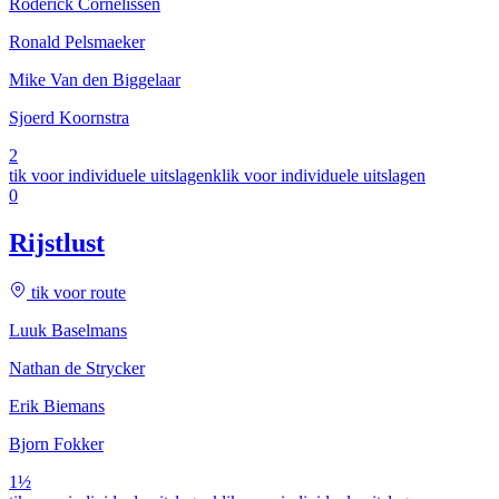
Roderick Cornelissen
Ronald Pelsmaeker
Mike Van den Biggelaar
Sjoerd Koornstra
2
tik voor individuele uitslagen
klik voor individuele uitslagen
0
Rijstlust
tik voor route
Luuk Baselmans
Nathan de Strycker
Erik Biemans
Bjorn Fokker
1½