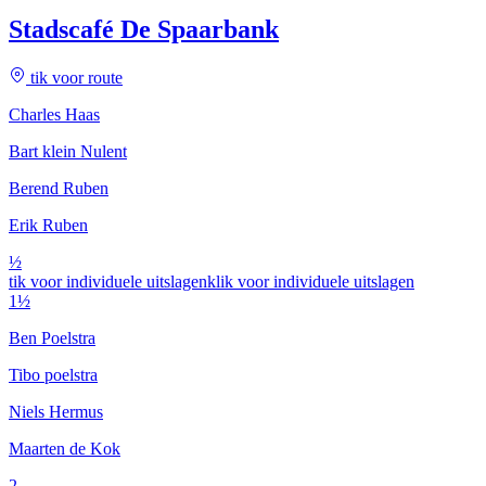
Stadscafé De Spaarbank
tik voor route
Charles Haas
Bart klein Nulent
Berend Ruben
Erik Ruben
½
tik voor individuele uitslagen
klik voor individuele uitslagen
1½
Ben Poelstra
Tibo poelstra
Niels Hermus
Maarten de Kok
2