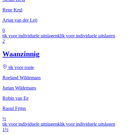
Rene Krul
Arjan van der Leij
0
tik voor individuele uitslagen
klik voor individuele uitslagen
2
Waanzinnig
tik voor route
Roeland Wildemans
Jurian Wildemans
Robin van Ee
Raoul Frijns
½
tik voor individuele uitslagen
klik voor individuele uitslagen
1½