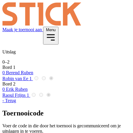
Maak je toernooi aan
Menu
Uitslag
0
–
2
Bord 1
0
Berend Ruben
Robin van Ee
1
Bord 2
0
Erik Ruben
Raoul Frijns
1
‹ Terug
Toernooicode
Voer de code in die door het toernooi is gecommuniceerd om je
uitslagen in te voeren.