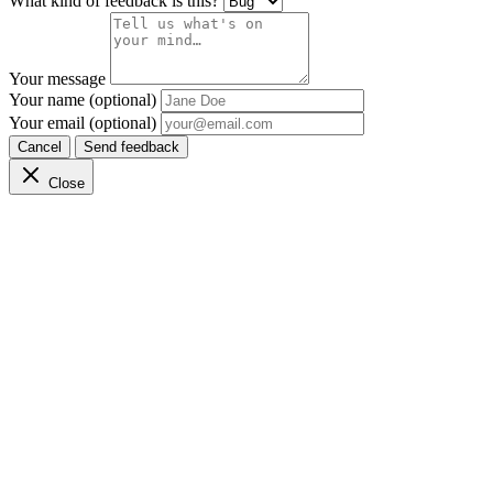
What kind of feedback is this?
Your message
Your name (optional)
Your email (optional)
Cancel
Send feedback
Close