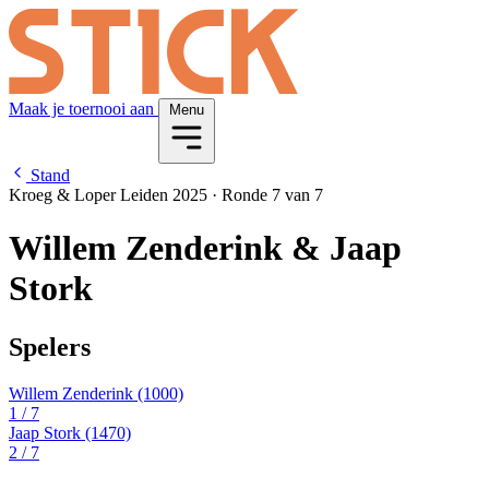
Maak je toernooi aan
Menu
Stand
Kroeg & Loper Leiden 2025
·
Ronde 7 van 7
Willem Zenderink & Jaap
Stork
Spelers
Willem Zenderink
(1000)
1
/ 7
Jaap Stork
(1470)
2
/ 7