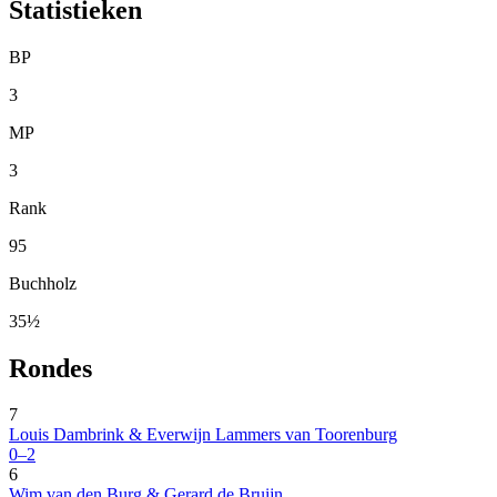
Statistieken
BP
3
MP
3
Rank
95
Buchholz
35½
Rondes
7
Louis Dambrink & Everwijn Lammers van Toorenburg
0–2
6
Wim van den Burg & Gerard de Bruijn