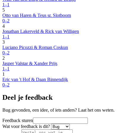
1–1
5
Otto van Haren & Teus sr. Slotboom
0–2
4
Jonathan Lakerveld & Rick van Willigen
1–1
3
Luciano Picozzi & Roman Coskun
0–2
2
Jasper Valstar & Xander Prijs
1–1
1
Eric van 't Hof & Daan Binnendijk
0–2
Deel je feedback
Bug gevonden, een idee, of iets anders? Laat het ons weten.
Feedback sturen
Wat voor feedback is dit?