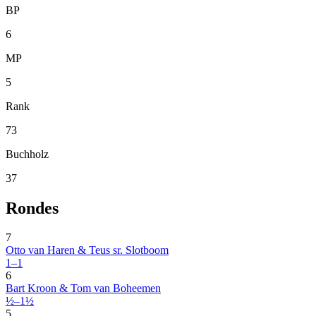
BP
6
MP
5
Rank
73
Buchholz
37
Rondes
7
Otto van Haren & Teus sr. Slotboom
1–1
6
Bart Kroon & Tom van Boheemen
½–1½
5