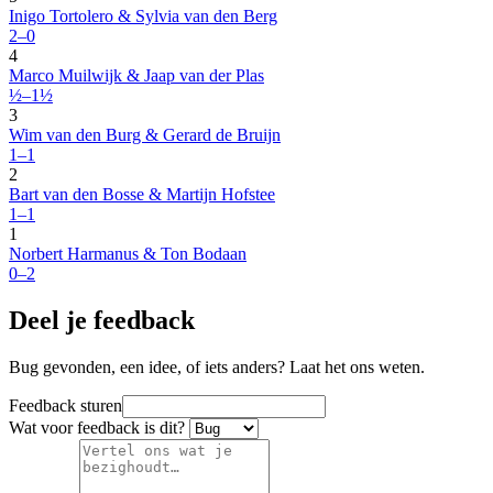
Inigo Tortolero & Sylvia van den Berg
2–0
4
Marco Muilwijk & Jaap van der Plas
½–1½
3
Wim van den Burg & Gerard de Bruijn
1–1
2
Bart van den Bosse & Martijn Hofstee
1–1
1
Norbert Harmanus & Ton Bodaan
0–2
Deel je feedback
Bug gevonden, een idee, of iets anders? Laat het ons weten.
Feedback sturen
Wat voor feedback is dit?